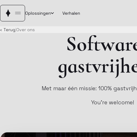
Oplossingen
Verhalen
‹ Terug
|
Over ons
Softwar
gastvrijh
Met maar één missie: 100% gastvrijh
You’re welcome!