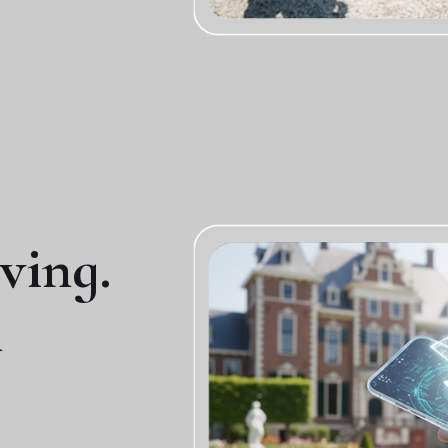
ving.
n