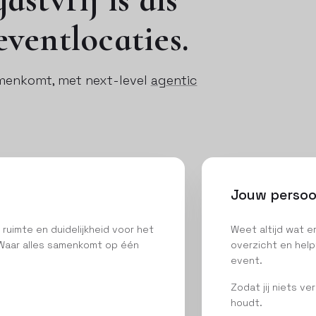
eventlocaties.
amenkomt, met next-level
agentic
Jouw persoon
 ruimte en duidelijkheid voor het
Weet altijd wat 
Waar alles samenkomt op één
overzicht en helpt
event.
Zodat jij niets ve
houdt.