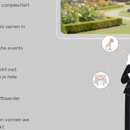
e complexiteit
is samen in
che events
erkt met
 je hele
htbaarder
amen vormen we
kt.