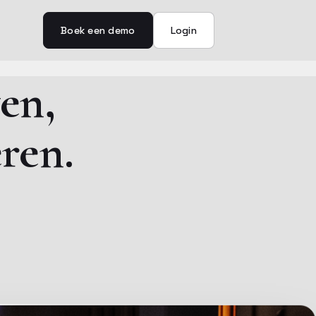
Boek een demo
Login
en,
eren.