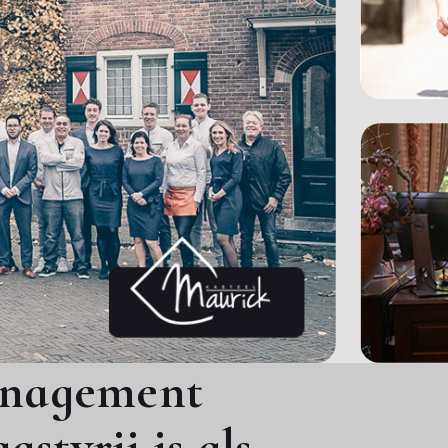
anagement
astvrij is als