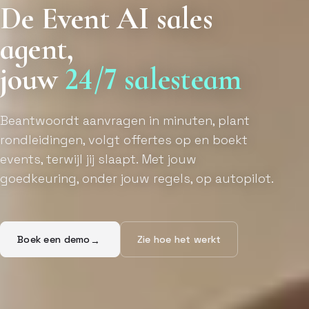
De Event AI sales
agent,
jouw
24/7 salesteam
Beantwoordt aanvragen in minuten, plant
rondleidingen, volgt offertes op en boekt
events, terwijl jij slaapt. Met jouw
goedkeuring, onder jouw regels, op autopilot.
Boek een demo
Zie hoe het werkt
→