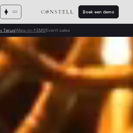
Boek een demo
|
|
‹ Terug
Alles-in-1 EMS
Event sales